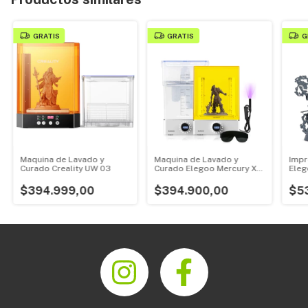
GRATIS
GRATIS
G
Maquina de Lavado y
Maquina de Lavado y
Impr
Curado Creality UW 03
Curado Elegoo Mercury XS
Eleg
Bundle
$394.999,00
$394.900,00
$5