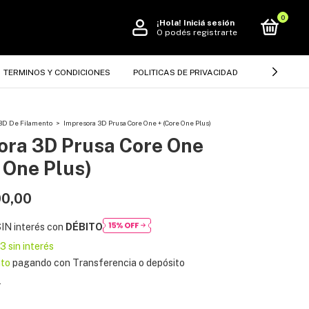
0
¡Hola!
Iniciá sesión
O podés registrarte
TERMINOS Y CONDICIONES
POLITICAS DE PRIVACIDAD
CÓMO COM
3D De Filamento
>
Impresora 3D Prusa Core One + (Core One Plus)
ora 3D Prusa Core One
 One Plus)
00,00
IN interés con
DÉBITO
33
sin interés
to
pagando con Transferencia o depósito
s