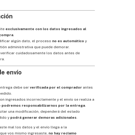
ación
ite
exclusivamente con los datos ingresados al
 compra
.
ificar algún dato, el proceso
no es automático
y
tión administrativa que puede demorar.
rificar cuidadosamente los datos antes de
ra.
de envío
 entrega debe ser
verificada por el comprador
antes
pedido.
ron ingresados incorrectamente y el envío se realiza a
o podremos responsabilizarnos por la entrega
.
sitar una modificación, dependerá del estado
dido y
podrá generar demoras adicionales
.
aste mal los datos y el envío llega a la
 que vos mismo ingresaste,
no hay reclamo