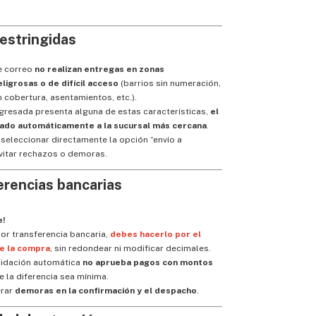
restringidas
e correo
no realizan entregas en zonas
ligrosas o de difícil acceso
(barrios sin numeración,
n cobertura, asentamientos, etc.).
ingresada presenta alguna de estas características,
el
vado automáticamente a la sucursal más cercana
.
leccionar directamente la opción “envío a
vitar rechazos o demoras.
erencias bancarias
e!
por transferencia bancaria,
debes hacerlo por el
e la compra
, sin redondear ni modificar decimales.
alidación automática
no aprueba pagos con montos
e la diferencia sea mínima.
erar
demoras en la confirmación y el despacho
.