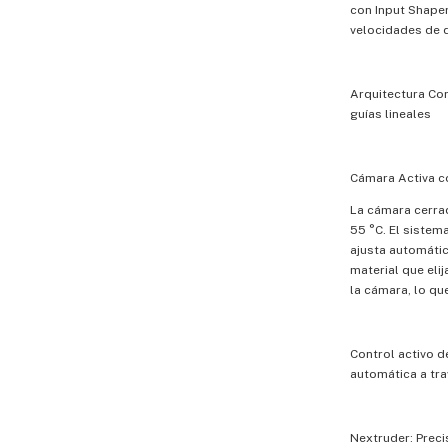
con Input Shaper
velocidades de 
Arquitectura Co
guías lineales
Cámara Activa co
La cámara cerra
55 °C. El siste
ajusta automáti
material que elij
la cámara, lo que
Control activo d
automática a trav
Nextruder: Prec