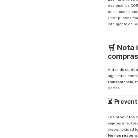
desigual. La CO
que alcanza hast
One+ puedes mant
inteligente de l
🛒 Nota 
compras,
Antes de confir
siguientes condi
transparencia, t
partes.
⏳ Prevent
Los productos e
sujetas a facto
disponibilidad lo
No nos responsa