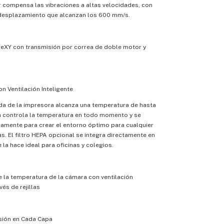
 compensa las vibraciones a altas velocidades, con
desplazamiento que alcanzan los 600 mm/s.
reXY con transmisión por correa de doble motor y
n Ventilación Inteligente
da de la impresora alcanza una temperatura de hasta
ma controla la temperatura en todo momento y se
camente para crear el entorno óptimo para cualquier
as. El filtro HEPA opcional se integra directamente en
 la hace ideal para oficinas y colegios.
e la temperatura de la cámara con ventilación
és de rejillas
isión en Cada Capa