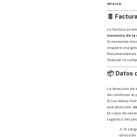
directa.
🧾 Factur
La factura se em
momento de la
Si necesitás mod
requiere una ges
Recomendamos ve
finalizar la comp
📦 Datos 
La dirección de
de confirmar el 
Si los datos fue
esa dirección,
n
En caso de nece
logístico del pe
⚠️ Si carg
dirección