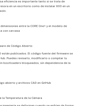
sa eficiencia es importante tanto si se trata de
esora en un escritorio como de instalar 600 en un
sión.
dimensiones entre la CORE One+ y el modelo de
ta con carcasa
ware de Código Abierto
 están publicados. El código fuente del firmware se
Hub. Puedes revisarlo, modificarlo o compilar tu
Sin bootloaders bloqueados, sin dependencia de la
igo abierto y archivos CAD en GitHub
de la Temperatura de la Cámara
e ingeniería se deforman cuando se enfrían de forma