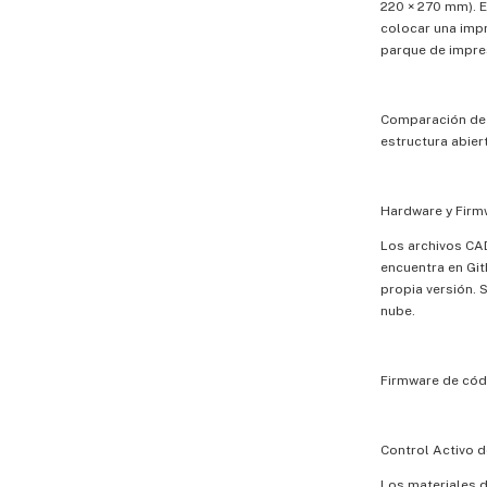
220 × 270 mm). E
colocar una impr
parque de impre
Comparación de 
estructura abier
Hardware y Firm
Los archivos CAD
encuentra en Git
propia versión. 
nube.
Firmware de cód
Control Activo 
Los materiales d