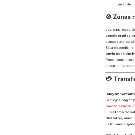
posible
.
🚫 Zonas 
Las empresas d
consideradas pe
zonas rurales si
Si la dirección 
envío será deri
Recomendamos se
sucursal” para e
💳 Transf
¡Muy important
Si elegís pagar 
monto exacto d
El sistema de v
distintos
, aunqu
Esto puede gen