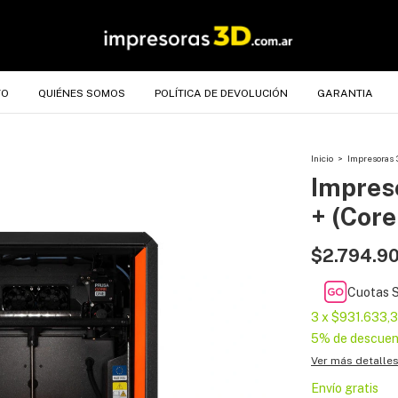
TO
QUIÉNES SOMOS
POLÍTICA DE DEVOLUCIÓN
GARANTIA
Inicio
>
Impresoras 
Impres
+ (Core
$2.794.9
Cuotas S
3
x
$931.633,
5% de descuen
Ver más detalle
Envío gratis