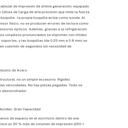
cabezal de impresión de última generación, equipado
 Célula de Carga de alta precisión que mide la fuerza
a boquilla – la propia boquilla actúa como sonda. Al
ensor físico, no se producen errores de lectura como
ensores ópticos. Además, gracias a la refrigeración
los voladizos pronunciados se imprimen con nitidez
 soportes, y las boquillas (de 0.25 mm a 0.8 mm) se
en cuestión de segundos sin necesidad de
obusto de Acero
tructural, no un simple accesorio. Rigidez
ltas velocidades. No hay piezas pegadas. Todo se
 destornillador.
ucidas, Gran Capacidad
nos de espacio en el escritorio dentro de una
frece un 30 % más de volumen de impresión (250 ×