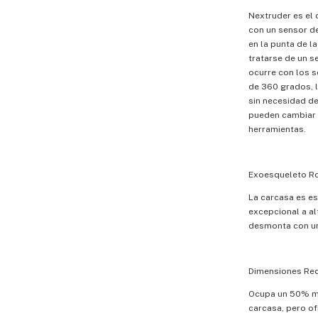
Nextruder es el 
con un sensor de
en la punta de l
tratarse de un s
ocurre con los s
de 360 grados, 
sin necesidad de
pueden cambiar 
herramientas.
Exoesqueleto R
La carcasa es es
excepcional a a
desmonta con un
Dimensiones Red
Ocupa un 50% me
carcasa, pero o