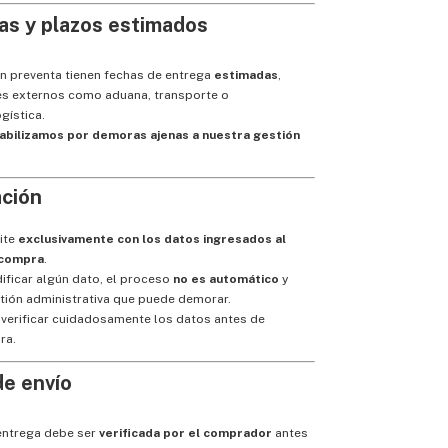
as y plazos estimados
n preventa tienen fechas de entrega
estimadas
,
res externos como aduana, transporte o
gística.
bilizamos por demoras ajenas a nuestra gestión
ación
ite
exclusivamente con los datos ingresados al
 compra
.
ificar algún dato, el proceso
no es automático
y
tión administrativa que puede demorar.
rificar cuidadosamente los datos antes de
ra.
de envío
 entrega debe ser
verificada por el comprador
antes