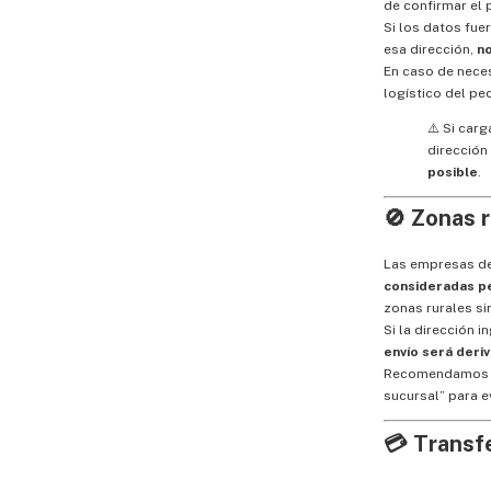
de confirmar el 
Si los datos fue
esa dirección,
n
En caso de nece
logístico del pe
⚠️ Si carg
dirección
posible
.
🚫 Zonas 
Las empresas d
consideradas pe
zonas rurales si
Si la dirección 
envío será deri
Recomendamos se
sucursal” para e
💳 Transf