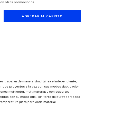
con otras promociones
envío
 CP:
CAMBIAR CP
CALCULAR
es trabajan de manera simultánea e independiente,
ir dos proyectos a la vez con sus modos duplicación
iones multicolor, multimaterial y con soportes
ibles con su modo dual, sin torre de purgado y cada
temperatura justa para cada material.