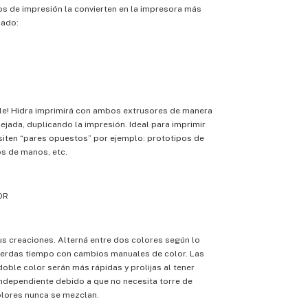
s de impresión la convierten en la impresora más
cado:
le! Hidra imprimirá con ambos extrusores de manera
ejada, duplicando la impresión. Ideal para imprimir
siten “pares opuestos” por ejemplo: prototipos de
s de manos, etc.
OR
us creaciones. Alterná entre dos colores según lo
pierdas tiempo con cambios manuales de color. Las
oble color serán más rápidas y prolijas al tener
ndependiente debido a que no necesita torre de
olores nunca se mezclan.