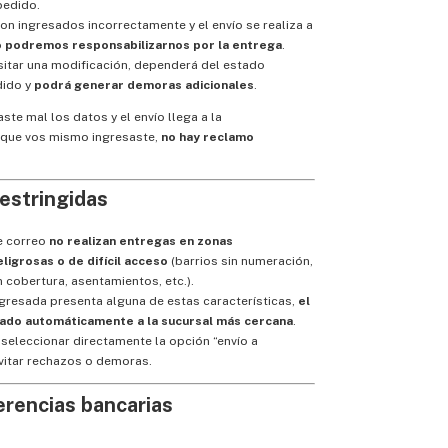
pedido.
ron ingresados incorrectamente y el envío se realiza a
o podremos responsabilizarnos por la entrega
.
sitar una modificación, dependerá del estado
dido y
podrá generar demoras adicionales
.
aste mal los datos y el envío llega a la
 que vos mismo ingresaste,
no hay reclamo
restringidas
e correo
no realizan entregas en zonas
ligrosas o de difícil acceso
(barrios sin numeración,
n cobertura, asentamientos, etc.).
ingresada presenta alguna de estas características,
el
vado automáticamente a la sucursal más cercana
.
leccionar directamente la opción “envío a
vitar rechazos o demoras.
erencias bancarias