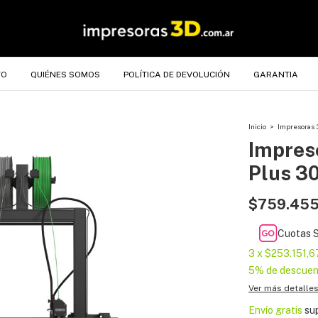
TO
QUIÉNES SOMOS
POLÍTICA DE DEVOLUCIÓN
GARANTIA
Inicio
>
Impresoras 
Impres
Plus 3
$759.455
Cuotas S
3
x
$253.151,6
5% de descuen
Ver más detalle
Envío gratis
su