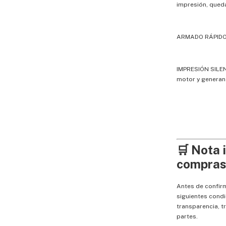
impresión, que
ARMADO RÁPIDO:
IMPRESIÓN SILEN
motor y generan
🛒 Nota 
compras,
Antes de confir
siguientes condi
transparencia, t
partes.