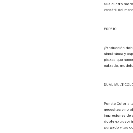
Sus cuatro modo
versátil del mer
ESPEJO
¡Producción dob
simultánea y esp
piezas que nece
calzado, modelo
DUAL MULTICOL
Ponele Color a t
necesites y no 
impresiones de d
doble extrusor i
purgado y los c