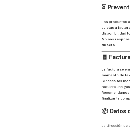
⏳ Prevent
Los productos e
sujetas a facto
disponibilidad lo
No nos responsa
directa.
🧾 Factur
La factura se em
momento de la
Si necesitás mod
requiere una ges
Recomendamos ve
finalizar la comp
📦 Datos 
La dirección de