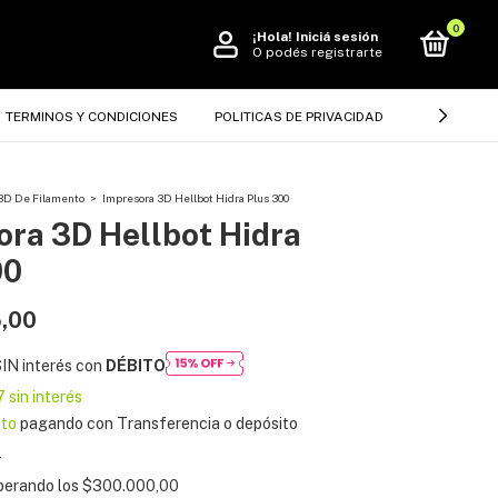
0
¡Hola!
Iniciá sesión
O podés registrarte
TERMINOS Y CONDICIONES
POLITICAS DE PRIVACIDAD
CÓMO COM
3D De Filamento
>
Impresora 3D Hellbot Hidra Plus 300
ora 3D Hellbot Hidra
00
,00
IN interés con
DÉBITO
7
sin interés
to
pagando con Transferencia o depósito
s
perando los
$300.000,00