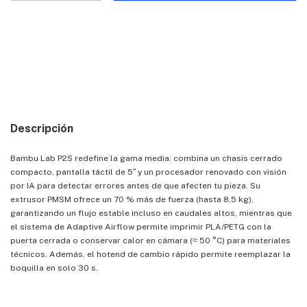
Medios de envío
Entregas para el CP:
CAMBIAR CP
CALCULAR
Descripción
Bambu Lab P2S redefine la gama media: combina un chasis cerrado
compacto, pantalla táctil de 5″ y un procesador renovado con visión
por IA para detectar errores antes de que afecten tu pieza. Su
extrusor PMSM ofrece un 70 % más de fuerza (hasta 8,5 kg),
garantizando un flujo estable incluso en caudales altos, mientras que
el sistema de Adaptive Airflow permite imprimir PLA/PETG con la
puerta cerrada o conservar calor en cámara (≈ 50 °C) para materiales
técnicos. Además, el hotend de cambio rápido permite reemplazar la
boquilla en solo 30 s.