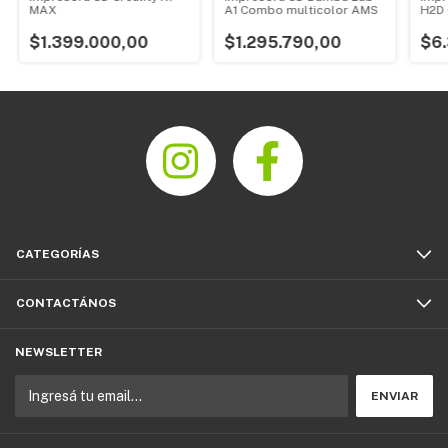
MAX
A1 Combo multicolor AMS
H2D 
$1.399.000,00
$1.295.790,00
$6
CATEGORÍAS
CONTACTÁNOS
NEWSLETTER