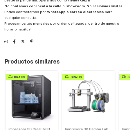
Desde la pandemia, operamos como
tienda ciega
:
No contamos con local a la calle ni showroom. No recibimos visitas.
Podés contactarnos por
WhatsApp o correo electrónico
para
cualquier consulta.
Procesamos los mensajes por orden de llegada, dentro de nuestro
horario habitual.
Productos similares
GRATIS
GRATIS
G
Impresora 3D Creality K1
Impresora 3D Bambu Lab
Impr